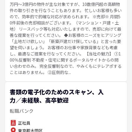
万円～3億円の物件が主な対象ですが、10数億円超の高額物
件の取り引きを行なうこともあります。 忙しいお客様も多い
ので、効率的で的確な対応が求められます。 ※売却※ 月間5
0件前後の売却相談がございます。（マンション・戸建・土
地） リースバック等も対応いたしますので、売却に向けて最
善な提案を行ってください。 ◆お客様のニーズをヒアリング
「土地だけ欲しい」「新築戸建だけ探している」と言った要
望を伺いましょう。 お客様のお仕事や家族背景なども考慮
し、最適なご提案を行なってください。 【当社の魅力】 ①1
00％反響制 不動産・住宅に関するポータルサイトからの問
い合わせのみ。 完全反響制なので、やみくもにテレアポする
ことはありません。 ②圧倒的な...
書類の電子化のためのスキャン、入
力／未経験、高卒歓迎
転職バンク
正社員
東京都大田区