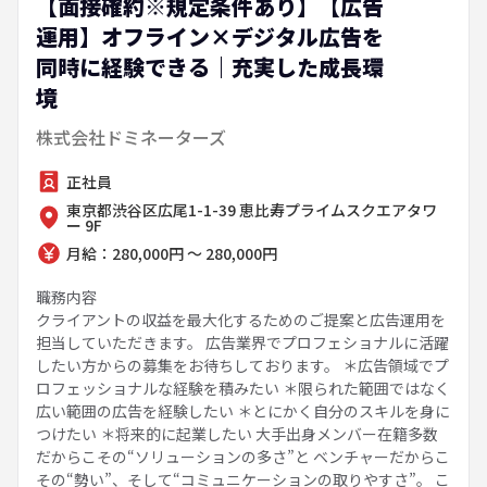
【面接確約※規定条件あり】【広告
運用】オフライン×デジタル広告を
同時に経験できる｜充実した成長環
境
株式会社ドミネーターズ
正社員
東京都渋谷区広尾1-1-39 恵比寿プライムスクエアタワ
ー 9F
月給：280,000円 ～ 280,000円
職務内容
クライアントの収益を最大化するためのご提案と広告運用を
担当していただきます。 広告業界でプロフェショナルに活躍
したい方からの募集をお待ちしております。 ＊広告領域でプ
ロフェッショナルな経験を積みたい ＊限られた範囲ではなく
広い範囲の広告を経験したい ＊とにかく自分のスキルを身に
つけたい ＊将来的に起業したい 大手出身メンバー在籍多数
だからこその“ソリューションの多さ”と ベンチャーだからこ
その“勢い”、そして“コミュニケーションの取りやすさ”。 こ