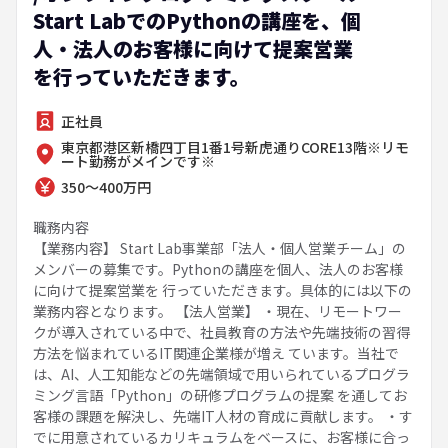
Start LabでのPythonの講座を、個
人・法人のお客様に向けて提案営業
を行っていただきます。
正社員
東京都港区新橋四丁目1番1号新虎通りCORE13階※リモ
ート勤務がメインです※
350～400万円
職務内容
【業務内容】 Start Lab事業部「法人・個人営業チーム」の
メンバーの募集です。Pythonの講座を個人、法人のお客様
に向けて提案営業を 行っていただきます。具体的には以下の
業務内容となります。 【法人営業】 ・現在、リモートワー
クが導入されている中で、社員教育の方法や先端技術の習得
方法を悩まれているIT関連企業様が増え ています。当社で
は、AI、人工知能などの先端領域で用いられているプログラ
ミング言語「Python」の研修プログラムの提案 を通してお
客様の課題を解決し、先端IT人材の育成に貢献します。 ・す
でに用意されているカリキュラムをベースに、お客様に合っ