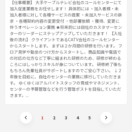
【仕事概要】 大手ケーブルテレビ会社のコールセンターにて
加入促進業務をお任せします！ 具体的には ・加入者様・未
加入者様に対して各種サービスの提案 ・未加入サービスの訴
求 ・各種契約内容の変更受付 ・他部署依頼 ・獲得、変更に
伴うオペレーション業務 ★将来的には自社のカスタマーセン
ターのリーダーにステップアップしていただきます！ 【入社
後の流れ】 クライアントであるCATV会社のコールセンター
からスタートします。 まずは２か月間の研修を行います。 フ
ロア見学や勤怠のつけ方からスタートし、商品知識や電話で
の対応の仕方など丁寧に組まれた研修のため、研修が終わる
ころにはしっかりスキルが身についています。 研修終了後も
もちろん先輩社員がサポートしますのでご安心下さい。 ↓ 2
年後を目処に、自社のセンターの業務に移行していただきま
す。 ゆくゆくはアルバイトスタッフの育成やマネジメント、
センターの予算管理などを行う管理ポストを目指していただ
きます。...
1
2
3
4
5