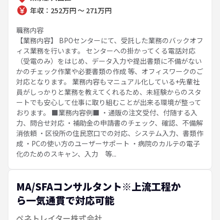
年収：252万円 ～ 271万円
職務内容
【業務内容】 BPOセンターにて、受託した業務のバックオフ
ィス業務を行います。 センターへの掛かってくる電話対応
（受電のみ）をはじめ、データ入力や提出書類に不備がない
かのチェック作業や必要書類の作成 等、オフィスワークのご
対応となります。 業務内容もマニュアル化している+先輩社
員がしっかりと業務を教えてくれるため、未経験からのスタ
ートでも安心して仕事に取り組むことが出来る環境が整って
おります。 ■業務内容例■ ・通販の注文受付、付随する入
力、問合せ対応 ・補助金の申請書のチェック、確認、不備解
消依頼 ・区役所の住民窓口での対応、システム入力、書類作
成 ・PCの使い方のユーザーサポート ・病院のカルテの電子
化のためのスキャン、入力 等...
MA/SFAコンサルタント※上流工程か
ら一気通貫で対応可能
ペネトレイター株式会社