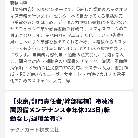
職務内容
【業務内容】 BPOセンターにて、受託した業務のバックオフ
ィス業務を行います。 センターへの掛かってくる電話対応
（受電のみ）をはじめ、データ入力や提出書類に不備がない
かのチェック作業や必要書類の作成 等、オフィスワークのご
対応となります。 業務内容もマニュアル化している+先輩社
員がしっかりと業務を教えてくれるため、未経験からのスタ
ートでも安心して仕事に取り組むことが出来る環境が整って
おります。 ■業務内容例■ ・通販の注文受付、付随する入
力、問合せ対応 ・補助金の申請書のチェック、確認、不備解
消依頼 ・区役所の住民窓口での対応、システム入力、書類作
成 ・PCの使い方のユーザーサポート ・病院のカルテの電子
化のためのスキャン、入力 等...
【東京/部門責任者/幹部候補】冷凍冷
蔵設備メンテナンス◆年休123日/転
勤なし/退職金有◎
テクノガード株式会社