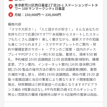
東京都荒川区西日暮里2丁目20-1 ステーションポートタ
ワー 108 サンマークシティ日暮里
月給：230,000円 ～ 230,000円
職務内容
「スマホ大好き！」「人と話すのが好き！」 そんなあなたの
気持ちだけで応募OKです???? 未経験からスタートしたスタッ
フもたくさん活躍中！ 楽しく働きながら、最新スマホの知識
も身につけられます♪ ・スマホやタブレットのご案内 ・契
約や機種変更のサポート ・プランのご提案 ・店内のディス
プレイやPOPづくり (一例) 9:30 出勤、着替え、清掃 9:50 朝
礼、予約確認 10:00 店舗開店 11:00 店頭業務(新規契約、機種
変更、プラン案内、インターネット案内) 14:00 昼休憩(1時
間) 15:00 製品の操作方法の案内 16:00 店舗業務(棚卸、書類
の補充や差し替え、研修) 19:00 店舗閉店、締め作業 19:20 退
勤 ※配属店舗と当日の集客により異なります ※関東配属の
場合、研修期間は三軒茶屋店への出勤となります #アピアラ
ンス緩め #残業ほぼなし #平均年齢25歳 #エネルギッシュで
明るい雰囲気の職場 #勤務地は駅チカ #出勤時の服装は自由...