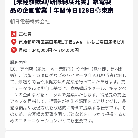
【未経験歓迎/研修制度充実】家電製
品の企画営業｜年間休日128日◎東京
朝日電器株式会社
正社員
東京都新宿区高田馬場1丁目29-8 いちご高田馬場ビル
月給：240,000円 ～ 304,000円
職務内容
EC、専門店（家具、均一業態等）や問屋（電材卸、建材卸
等）、通販・カタログなどのバイヤーや仕入れ担当者に対し
て、最適な商品や販促方法の提案を行っていただきます。売
上データや市場動向に基づき、商品構成やセール、キャンペ
ーンの企画などをトータルで提案いたします。得意先の売上
アップを目指して、得意先が抱える課題をヒアリングし、最
適な商品や販促方法を戦略的に考えて提案する仕事です。そ
のため、お客様の要望や困りごとなどをしっかり把握するた
めのコミュニケーションがとても重要です。...