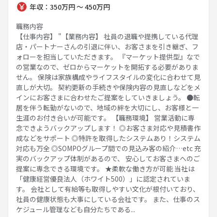
年収：350万円 ～ 450万円
職務内容
【仕事内容】 "【業務内容】 社員の退職や提携している代理
店・パートナーさんの引退に伴い、お客さまを引き継ぎ、フ
ォローを担当していただきます。 『マーケット提供型』なで
の営業なので、ゼロからマーケットを開拓する必要がありま
せん。 保険は家族構成やライフスタイルの変化に合わせて見
直しが大切。 契約更新の手続きや保険内容の見直しなどをメ
インにお客さまに合わせたご提案をしていきましょう。 ●転
居を伴う転勤がないので、地域の絆を大切にし、お客様と一
生涯のお付き合いが可能です。 【職務環境】 営業活動に専
念できようバックアップします！ ◎お客さま対応や見積書作
成などをサポート ◎特許を取得したシステムあり！システム
対応も万全 ◎SOMPOグループ間での見込み客の紹介…etc 充
実のバックアップ体制があるので、 安心してお客さまへのご
提案に専念できる環境です。 ★柔軟な働き方が可能 当社は
「健康経営優良法人（ホワイト500）」に認定されていま
す。 会社として有給等も取得しやすい文化が根付いており、
社員の健康状態も大事にしている会社です。 また、仕事のス
ケジュール管理なども自分たちである...