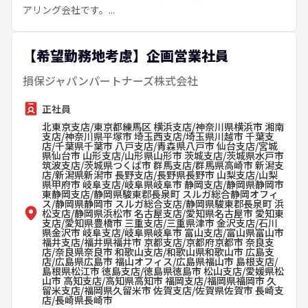
アリング会社です。...
【希望勤務地考慮】企画営業社員
損保ジャパンパートナーズ株式会社
正社員
北東京支店/東京都練馬区 横浜支店/神奈川県横浜市 湘南
支店/神奈川県平塚市 埼玉西支店/埼玉県川越市 千葉支
店/千葉県千葉市 八戸支店/青森県八戸市 仙台支店/宮城
県仙台市 山形支店/山形県山形市 茨城支店/茨城県水戸市
筑波支店/茨城県つくば市 群馬支店/群馬県高崎市 新潟支
店/新潟県新潟市 長野支店/長野県長野市 山梨支店/山梨
県甲府市 岐阜支店/岐阜県岐阜市 静岡支店/静岡県静岡市
東静岡支店/静岡県駿東郡長泉町 スルガ総合静岡オフィ
ス/静岡県静岡市 スルガ総合支店/静岡県駿東郡長泉町 浜
松支店/静岡県浜松市 名古屋支店/愛知県名古屋市 愛知東
支店/愛知県豊橋市 三重支店/三重県津市 金沢支店/石川
県金沢市 岐阜支店/岐阜県岐阜市 富山支店/富山県富山市
福井支店/福井県福井市 京都支店/京都府京都市 奈良支
店/奈良県奈良市 和歌山支店/和歌山県和歌山市 広島支
店/広島県広島市 福山オフィス/広島県福山市 島根支店/
島根県松江市 徳島支店/徳島県徳島市 松山支店/愛媛県松
山市 高知支店/高知県高知市 福岡支店/福岡県福岡市 久
留米支店/福岡県久留米市 佐賀支店/佐賀県佐賀市 長崎支
店/長崎県長崎市