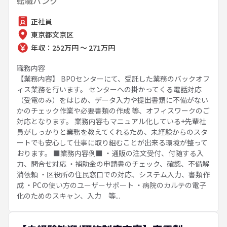
転職バンク
正社員
東京都文京区
年収：252万円 ～ 271万円
職務内容
【業務内容】 BPOセンターにて、受託した業務のバックオフ
ィス業務を行います。 センターへの掛かってくる電話対応
（受電のみ）をはじめ、データ入力や提出書類に不備がない
かのチェック作業や必要書類の作成 等、オフィスワークのご
対応となります。 業務内容もマニュアル化している+先輩社
員がしっかりと業務を教えてくれるため、未経験からのスタ
ートでも安心して仕事に取り組むことが出来る環境が整って
おります。 ■業務内容例■ ・通販の注文受付、付随する入
力、問合せ対応 ・補助金の申請書のチェック、確認、不備解
消依頼 ・区役所の住民窓口での対応、システム入力、書類作
成 ・PCの使い方のユーザーサポート ・病院のカルテの電子
化のためのスキャン、入力 等...