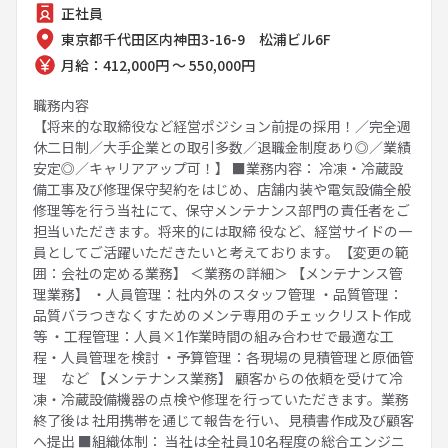
正社員
東京都千代田区内神田3-16-9 松浦ビル6F
月給：412,000円 ～ 550,000円
職務内容
【将来的な取締役など経営ポジション前提の採用！／完全週
休二日制／大手企業との取引多数／退職金制度あり◎／業績
安定◎／キャリアアップ可！】 ■業務内容： 冷凍・冷蔵設
備工事及び修理保守契約をはじめ、店舗内装や電気設備全般
修理等を行う当社にて、保守メンテナンス部門の責任者をご
担当いただきます。将来的には取締 役など、経営サイドの一
員としてご活躍いただきたいと考えております。【変更の範
囲：会社の定める業務】 ＜業務の詳細＞ 【メンテナンス管
理業務】 ・人員管理：社内外のスタッフ管理 ・品質管理：
品質バラつきなくすためのメンテ専用のチェックリスト作成
等 ・工程管理：人員×1作業時間の組み合わせで最適な工
程・人員管理を検討 ・予算管理：各現場の見積管理と原価管
理 など 【メンテナンス業務】 顧客からの依頼を受けて冷
凍・冷蔵設備機器の点検や修理を行っていただきます。業務
終了後は 社用携帯を通じて報告を行い、見積書作成及び顧客
へ提出 ■組織体制： 当社は全社員10名程度の総合エンジニ