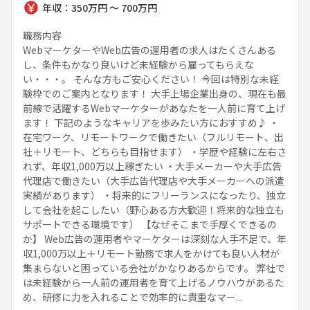
年収：350万円 ～ 700万円
職務内容
WebマーケターやWeb広告の運用者の求人はたくさんある
し、条件もかなり良いけど未経験から雇ってもらえな
い・・・。 そんな方もご安心ください！ 今回は特別な未経
験枠でのご案内となります！ 大手上場企業出身の、現在も最
前線で活躍するWebマーケターがあなたを一人前に育て上げ
ます！ 下記のようなキャリアを歩みたい方におすすめ♪ ・
在宅ワーク、リモートワークで働きたい（フルリモート、出
社＋リモート、どちらも目指せます） ・学歴や経験に左右さ
れず、年収1,000万以上稼ぎたい ・大手メーカーや大手広告
代理店で働きたい（大手広告代理店や大手メーカーへの派遣
実績があります） ・将来的にフリーランスになったり、独立
して会社を起こしたい（野心ある方大歓迎！将来的な独立も
サポートできる環境です） 【なぜそこまで手厚くできるの
か】 Web広告の運用者やマーケターは深刻な人手不足で、年
収1,000万以上＋リモート勤務で求人をかけても良い人材が
集まらないと困っている会社がかなりあるからです。 弊社で
は未経験から一人前の運用者を育て上げるノウハウがあるた
め、研修に力を入れることで効率的に貴重なマー...