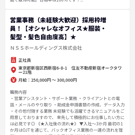
営業事務（未経験大歓迎）採用枠増
員！【オシャレなオフィス★服装・
髪型・髪色自由度高】★
ＮＳＳホールディングス株式会社
正社員
東京都新宿区西新宿6-8-1 住友不動産新宿オークタワ
ー21階
月給：250,000円 ～ 300,000円
職務内容
・営業アシスタント・サポート業務 ・クライアントとの電
話・メールのやり取り ・助成金申請書類の作成、データ入力
・その他付随する業務 未経験でも活躍できるマニュアルをご
用意しておりますので、 率先して積極的にお仕事したい方に
は必見です◎ 《★入社後の流れ★》 ▼入社～3か月 最初の1
か月はOJTを通じて、バックオフィス業務の一連の流れを理