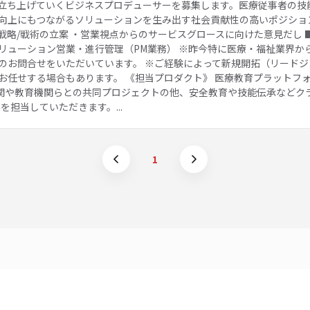
立ち上げていくビジネスプロデューサーを募集します。医療従事者の技
向上にもつながるソリューションを生み出す社会貢献性の高いポジション
戦略/戦術の立案 ・営業視点からのサービスグロースに向けた意見だし 
リューション営業・進行管理（PM業務） ※昨今特に医療・福祉業界か
のお問合せをいただいています。 ※ご経験によって新規開拓（リード
お任せする場合もあります。 《担当プロダクト》 医療教育プラットフ
関や教育機関らとの共同プロジェクトの他、安全教育や技能伝承などク
を担当していただきます。...
1