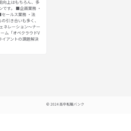
能向上はもちろん、多
です。 ■企画業務 ・
■セールス業務 ・法
らの引き合いも多く、
ジェネレーション～ナー
ォーム「オペクラウドV
ライアントの課題解決
© 2024 高卒転職バンク