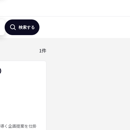
検索する
1
件
）
に導く企画提案を仕掛