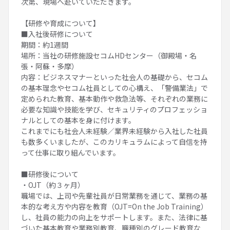
次第、現場へ赴いていただきます。
【研修や育成について】
■入社後研修について
期間：約1週間
場所：当社の研修施設セコムHDセンター（御殿場・名
張・阿蘇・多摩）
内容：ビジネスマナーといった社会人の基礎から、セコム
の基本理念やセコム社員としての心構え、「警備業法」で
定められた教育、基本動作や救急法等、それぞれの業務に
必要な知識や技能を学び、セキュリティのプロフェッショ
ナルとしての基本を身に付けます。
これまでにも社会人未経験／業界未経験から入社した社員
も数多くいましたが、このカリキュラムによって自信を持
って仕事に取り組んでいます。
■研修後について
・OJT（約３ヶ月）
職場では、上司や先輩社員が日常業務を通じて、業務の基
本的な考え方や内容を教育（OJT=On the Job Training）
し、社員の能力の向上をサポートします。また、法律に基
づいた基本教育や業務別教育、職種別のグレード教育な