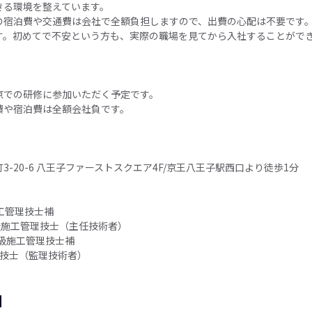
きる環境を整えています。
の宿泊費や交通費は会社で全額負担しますので、出費の心配は不要です
す。初めてで不安という方も、実際の職場を見てから入社することがで
京での研修に参加いただく予定です。
費や宿泊費は全額会社負です。
-20-6 八王子ファーストスクエア4F/京王八王子駅⻄口より徒歩1分
】
工管理技士補
級施工管理技士（主任技術者）
1級施工管理技士補
理技士（監理技術者）
日