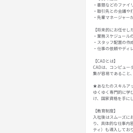
・書類などのファイ
・取引先との会議や
・先輩マネージャー
【将来的にお任せし
・業務スケジュール
・スタッフ配置の作
・仕事の依頼やディ
【CADとは】
CADは、コンピュ
集が容易であること
★あなたのスキルアッ
ゆくゆく専門的に学び
け、国家資格を手に
【教育制度】
入社後はスムーズに
り、具体的な仕事内
ティ）も導入してお