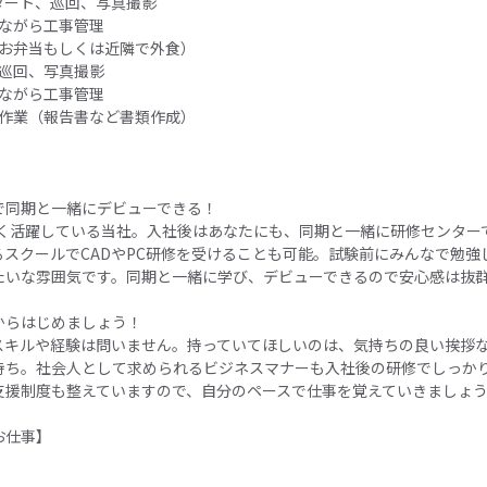
スタート、巡回、写真撮影
みながら工事管理
食（お弁当もしくは近隣で外食）
、巡回、写真撮影
みながら工事管理
事務作業（報告書など書類作成）
で同期と一緒にデビューできる！
が多く活躍している当社。入社後はあなたにも、同期と一緒に研修センター
るスクールでCADやPC研修を受けることも可能。試験前にみんなで勉強
たいな雰囲気です。同期と一緒に学び、デビューできるので安心感は抜
からはじめましょう！
スキルや経験は問いません。持っていてほしいのは、気持ちの良い挨拶
持ち。社会人として求められるビジネスマナーも入社後の研修でしっか
支援制度も整えていますので、自分のペースで仕事を覚えていきましょ
お仕事】