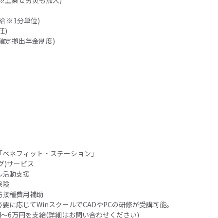
※上乗せ労災も加入)
 ※1分単位)
任)
確定拠出年金制度)
「ベネフィット・ステーション」
グ)サービス
ル活動支援
保険
防接種費用補助
要に応じてWinスクールでCADやPCの研修が受講可能。
円〜6万円を支給(詳細はお問い合わせください)