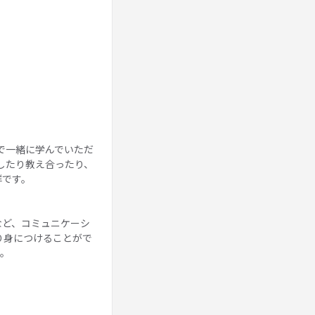
で一緒に学んでいただ
したり教え合ったり、
群です。
など、コミュニケーシ
り身につけることがで
う。