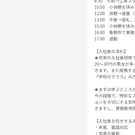
8:30 午前→工事
10:00 小休憩を挟
12:00 休憩→昼
13:00 午後→昼礼
15:00 小休憩を挟
16:00 事務所で
17:00 退勤
【入社後の流れ】
★充実の入社後研修
20～30代の男女
きます。また提携す
『学校のクラス』み
★まずは学ぶところ
今の段階で、特別な
ョンを大切にする気
きますし、資格取得
【入社後お任せする
・来客、電話対応
・写真の撮影