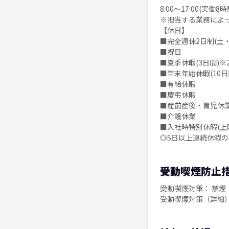
8:00〜17:00(実働
※担当する業務によ
【休日】
■完全週休2日制(土・
■祝日
■夏季休暇(3日間)※2
■年末年始休暇(10日
■有給休暇
■慶弔休暇
■産前産後・育児休
■介護休業
■入社時特別休暇(上
◎5日以上連続休暇
受動喫煙防止
受動喫煙対策： 禁煙
受動喫煙対策（詳細）