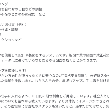
リング
打ち合わせの日程などの調整
が不在のときの各種確認 など
たいお仕事（例）】
の作成・調整
成
レクションなど
ータを使用して設計や製図をするシステムです。製図作業や図面作成正確
、データ化に長けているなどあらゆる図面を描くことができます。
プを応援します!
たい方向性が決まったときに安心なのが“資格支援制度”。 未経験スタ
した先輩も多数います。もちろんその分、年収もアップ。手に職を付け
お仕事に入れるよう、18日間の研修制度をご用意しています。社会人と
容についても基本から教えていきます。より具体的にイメージができるV
り、その臨場感には当社のスタッフも驚いたほど。座学だけではなく、