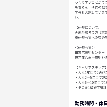
っくり学ぶことがで
もちろん、研修の際
学会も実施していま
い。
【研修について】
★未経験者の方は東
※研修会場への交通
＜研修会場＞
■東京技術センター
東京都八王子市明神町3
【キャリアステップ
・入社1年目で2級施
・入社2～5年目で2
・入社6～10年目で
・その後1級施工管
勤務時間・休