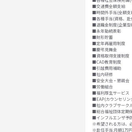
■各種社会保険完備(
■交通費全額支給
■時間外手当(全額支給
■各種手当(資格、赴
■退職金制度(企業型
■永年勤続表彰
■財形貯蓄
■定年再雇用制度
■慶弔見舞金
■資格取得支援制度
■CAD教育制度
■引越費用補助
■社内研修
■安全大会・懇親会
■労働組合
■福利厚生サービス
■EAP(カウンセリン
■社内クラブサーク
■総合福祉団体定期
■インフルエンザ予
※希望される方は、必
※赴任手当:月額1万