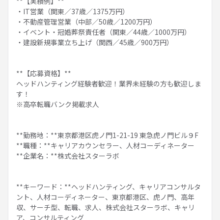
**【実績例】**
・IT営業（関東／37歳／1375万円）
・不動産管理営業（中部／50歳／1200万円）
・イベント・冠婚葬祭責任者（関東／44歳／1000万円）
・建設新規事業立ち上げ（関西／45歳／900万円）
**【応募資格】**
ヘッドハンティング経験者歓迎！業界未経験の方も歓迎しま
す！
※高卒転職バンク掲載求人
**勤務地：**東京都港区虎ノ門1-21-19 東急虎ノ門ビル９F
**職種：**キャリアカウンセラー、人材コーディネーター
**企業名：**株式会社スターラボ
**キーワード：**ヘッドハンティング、キャリアコンサルタ
ント、人材コーディネーター、東京都港区、虎ノ門、高年
収、サーチ型、転職、求人、株式会社スターラボ、キャリ
ア、コンサルティング