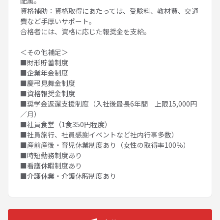
配属。
資格補助：資格取得にあたっては、受験料、教材費、交通
費など手厚いサポート。
合格者には、資格に応じた報奨金を支給。
＜その他補足＞
■財形貯蓄制度
■企業年金制度
■慶弔見舞金制度
■資格報奨金制度
■奨学金返還支援制度（入社後最長6年間 上限15,000円
／月）
■社員食堂（1食350円程度）
■社員旅行、社員感謝イベントなど社内行事多数）
■産前産後・育児休業制度あり（女性の取得率100％）
■時短勤務制度あり
■看護休暇制度あり
■介護休業・介護休暇制度あり