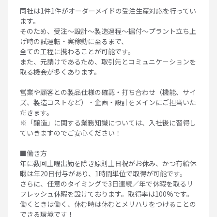
同社は1件1件がオーダーメイドの受注生産対応を行ってい
ます。
そのため、受注～設計～製造過程～据付～プラント立ち上
げ時の試運転・実稼動に至るまで、
全ての工程に携わることが可能です。
また、元請けであるため、取引先とコミュニケーションを
取る機会が多くあります。
営業や顧客との製品仕様の確認・打ち合わせ（機能、サイ
ズ、製造コストなど）・企画・設計をメインにご担当いた
だきます。
※「醸造」に関する業務知識については、入社後に習得し
ていきますのでご安心ください！
■働き方
年に数回土曜出勤を除き原則土日祝がお休み、かつ有給休
暇は年20日付与があり、1時間単位で取得が可能です。
さらに、任意のタイミングで3日連続／年で休暇を取るリ
フレッシュ休暇を設けております。取得率は100%です。
働くときは働く、休む時は休むとメリハリをつけることの
できる環境です！