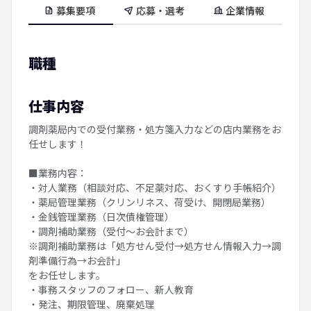
募集要項
応募・選考
企業情報
職種
仕事内容
調剤薬局内での受付業務・処方箋入力などの店内業務をお
任せします！
■業務内容：
・対人業務（相談対応、不足薬対応、おくすり手帳紹介）
・薬局管理業務（クリンリネス、荷受け、開閉局業務）
・金銭管理業務（日次債権管理）
・調剤補助業務（受付～お会計まで）
※調剤補助業務は「処方せん受付→処方せん情報入力→調
剤準備行為→お会計」
をお任せします。
・事務スタッフのフォロー、新人教育
・発注、期限管理、廃棄処理