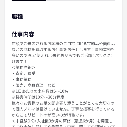
職種
仕事内容
店頭でご来店されるお客様のご自宅に眠る宝飾品や美術品
などの商材を買取するお仕事をお任せします！事務業務も
多いのでPCが使えれば未経験からでもご活躍していただ
けます！
＜業務詳細＞
・査定、買受
・事務業務
・販売、商品管理 など
※1日あたりの来店数は5～10名
※接客時間は10分～30分程度
様々なお客様のお話を聞き寄り添うことがとても大切なの
で個人ノルマは設けていません。丁寧な接客を行っている
からこそリピート率が高いのが特徴です。
＜未経験OK＞入社後3か月の研修（最長6か月）を用意し
ており会社に関してや骨董品・査定に関しての知識インプ