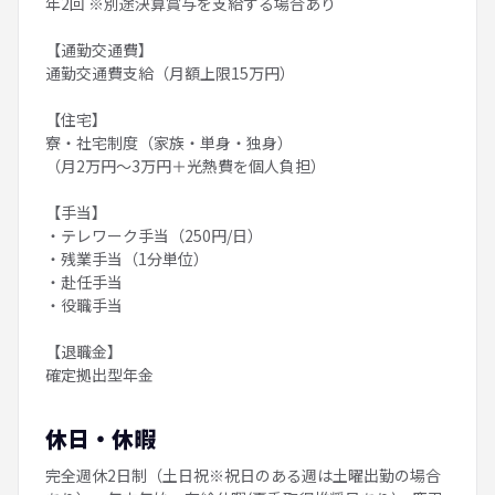
年2回 ※別途決算賞与を支給する場合あり
【通勤交通費】
通勤交通費支給（月額上限15万円）
【住宅】
寮・社宅制度（家族・単身・独身）
（月2万円～3万円＋光熱費を個人負担）
【手当】
・テレワーク手当（250円/日）
・残業手当（1分単位）
・赴任手当
・役職手当
【退職金】
確定拠出型年金
休日・休暇
完全週休2日制（土日祝※祝日のある週は土曜出勤の場合