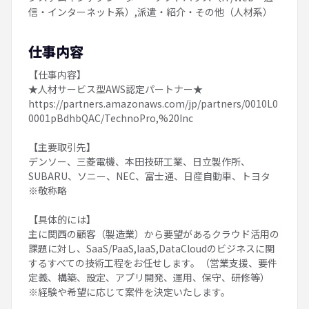
信・インターネット系）,派遣・紹介・その他（人材系）
仕事内容
【仕事内容】
★人材サービス型AWS認定パートナー★
https://partners.amazonaws.com/jp/partners/0010L0
0001pBdhbQAC/TechnoPro,%20Inc
【主要取引先】
デンソー、三菱電機、本田技研工業、日立製作所、
SUBARU、ソニー、NEC、富士通、日産自動車、トヨタ
※敬称略
【具体的には】
主に関西の顧客（製造業）から要望があるクラウド活用の
課題に対し、SaaS/PaaS,IaaS,DataCloudのビジネスに関
するすべての技術工程をお任せします。（営業支援、要件
定義、構築、設定、アプリ開発、運用、保守、研修等）
※経験や希望に応じて案件を決定いたします。