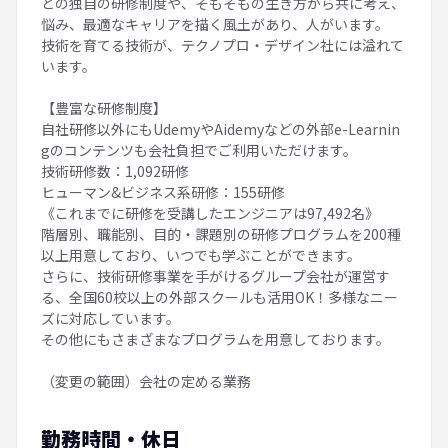
どの独自の研修制度や、そもそもの生き方から共に考え、
悩み、最適なキャリアを描く風土があり、人がいます。
技術を育てる技術が、テクノプロ・デザイン社には溢れて
います。
【豊富な研修制度】
自社研修以外にもUdemyやAidemyなどの外部e-Learnin
gのコンテンツも会社負担でご利用いただけます。
技術研修数：1,092研修
ヒューマン&ビジネス系研修：155研修
《これまでに研修を受講したエンジニアは97,492名》
階層別、職能別、目的・課題別の研修プログラムを200種
以上用意しており、いつでも学ぶことができます。
さらに、技術研修事業を手がけるグループ会社が運営す
る、全国60校以上の外部スクールも活用OK！多様なニー
ズに対応しています。
その他にもさまざまなプログラムを用意しております。
（変更の範囲）会社の定める業務
勤務時間・休日