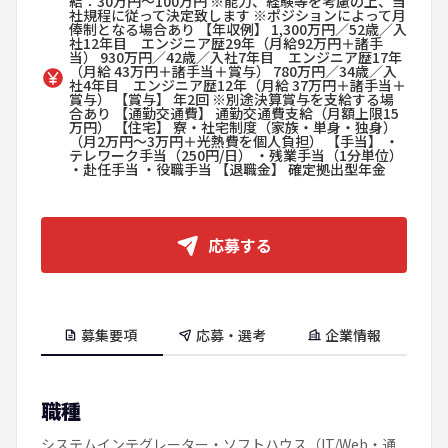
給：30万円～100万円 ※能力、経験等を考慮の上、当
社規程に従って決定致します ※ポジションによって月
俸制となる場合あり 【年収例】 1,300万円／52歳／入
社12年目 エンジニア歴29年（月給92万円＋諸手
当） 930万円／42歳／入社7年目 エンジニア歴17年
（月給 43万円＋諸手当＋賞与） 780万円／34歳／入
社4年目 エンジニア歴12年（月給 37万円＋諸手当＋
賞与） 【賞与】 年2回 ※別途決算賞与を支給する場
合あり 【通勤交通費】 通勤交通費支給（月額上限15
万円） 【住宅】 寮・社宅制度（家族・単身・独身）
（月2万円～3万円＋光熱費を個人負担） 【手当】 ・
テレワーク手当（250円/日） ・残業手当（1分単位）
・赴任手当 ・役職手当 【退職金】 確定拠出型年金
応募する
募集要項
応募・選考
企業情報
職種
システムインテグレーター・ソフトハウス（IT/Web・通