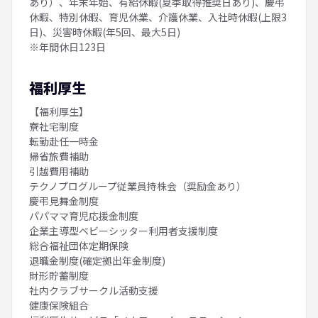
あり）、年末年始、有給休暇(夏季取得推奨日あり)、慶弔
休暇、特別休暇、育児休業、介護休業、入社時休暇(上限3
日)、災害時休暇(年5回、最大5日)
※年間休日123日
福利厚生
【福利厚生】
寮社宅制度
転勤赴任一時金
帰省旅費補助
引越費用補助
テクノプログループ従業員持株会（奨励金あり）
慶弔見舞金制度
パパママ育児応援金制度
企業主導型ベビーシッター利用者支援制度
総合福祉団体定期保険
退職金制度(確定拠出年金制度)
財形貯蓄制度
社内クラブサークル活動支援
健康保険組合