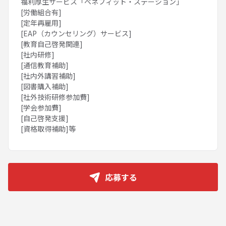
福利厚生サービス「ベネフィット・ステーション」
[労働組合有]
[定年再雇用]
[EAP（カウンセリング）サービス]
[教育自己啓発関連]
[社内研修]
[通信教育補助]
[社内外講習補助]
[図書購入補助]
[社外技術研修参加費]
[学会参加費]
[自己啓発支援]
[資格取得補助]等
応募する